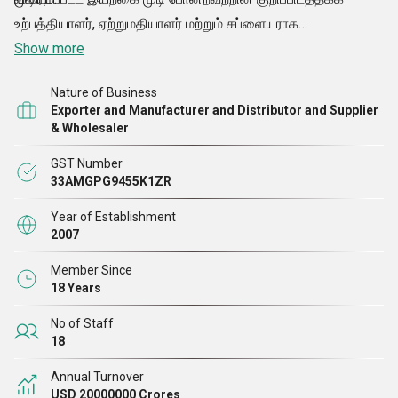
உற்பத்தியாளர், ஏற்றுமதியாளர் மற்றும் சப்ளையராக
நிறுவப்பட்டுள்ளோம். இரண்டு தசாப்தங்களுக்கும் மேலாக விக்
Show more
தொழிலுக்கு சேவை செய்து, சிறந்த கன்னி மனித முடியை
Nature of Business
ஒப்படைப்பதில் நம்பிக்கையின் அடையாளமாக நாங்கள்
Exporter and Manufacturer and Distributor and Supplier
கருதப்படுகிறோம். ஒவ்வொரு நிறுவனத்தின் வெற்றியின்
& Wholesaler
பின்னால் நிறுவனத்தை வெற்றியின் திசையில் வழிநடத்தும் ஒரு
GST Number
தலைவர் இருக்கிறார், நமது தமிழ்நாடு, இந்தியா தோன்றிய
33AMGPG9455K1ZR
நிறுவனத்தில், எங்கள் வழிகாட்டி திரு. என். உலகளாவிய
Year of Establishment
சந்தைகளில் ஒரு முக்கிய இடத்தை செதுக்குவதன் மூலம்
2007
வெற்றியின் உயரத்தைத் தொட முடிந்தது.
Member Since
18 Years
No of Staff
18
Annual Turnover
USD 20000000 Crores