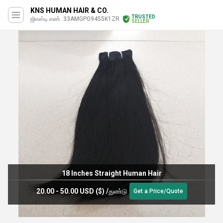
KNS HUMAN HAIR & CO.
TRUSTED
ஜிஎஸ்டி எண். 33AMGPG9455K1ZR
SELLER
Human Weave Hair
60 USD ($)
/
துண்டு
Get a Price/Quote