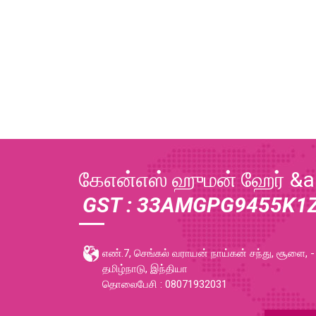
கேஎன்எஸ் ஹுமன் ஹேர் &
GST : 33AMGPG9455K1
எண்.7, செங்கல் வராயன் நாய்கன் சந்து, சூளை, -
தமிழ்நாடு, இந்தியா
தொலைபேசி : 08071932031