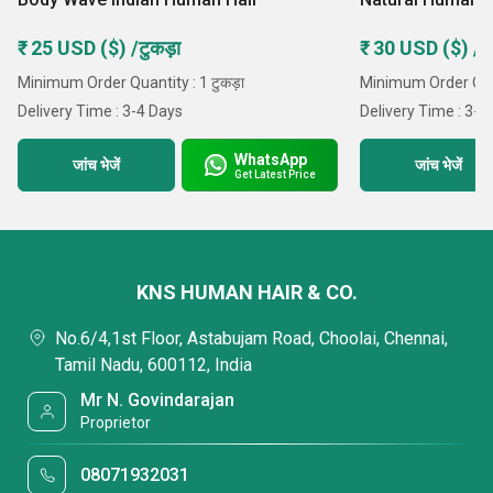
₹ 25 USD ($) /टुकड़ा
₹ 30 USD ($) /टु
Minimum Order Quantity : 1 टुकड़ा
Minimum Order Quant
Delivery Time : 3-4 Days
Delivery Time : 3-4
WhatsApp
जांच भेजें
जांच भेजें
Get Latest Price
KNS HUMAN HAIR & CO.
No.6/4,1st Floor, Astabujam Road, Choolai, Chennai,
Tamil Nadu, 600112, India
Mr N. Govindarajan
Proprietor
08071932031