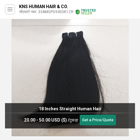
KNS HUMAN HAIR & CO.
TRUSTED
जीएसटी नंबर. 33AMGPG9455K1ZR
SELLER
18 Inches Straight Human Hair
20.00 - 50.00 USD ($)
/
टुकड़ा
Get a Price/Quote