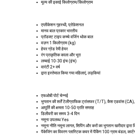
मूल्य की इकाई
किलोग्राम/किलोग्राम
एप्लीकेशन
गृहस्थी, प्रोफ़ेशनल
मानव बाल प्रकार
भारतीय
प्रॉडक्ट टाइप
कच्चे वर्जिन थोक बाल
वज़न
1 किलोग्राम (kg)
हेयर ग्रेड
रेमी हेयर
रंग
प्राकृतिक काला और भूरा
लम्बाई
10-30 इंच (इंच)
वारंटी
2+ वर्ष
द्वारा इस्तेमाल किया गया
महिलाएं, लड़कियां
एफओबी पोर्ट
चेन्नई
भुगतान की शर्तें
टेलीग्राफिक ट्रांसफर (T/T), कैश एडवांस (CA), व
आपूर्ति की क्षमता
10-50 प्रति सप्ताह
डिलीवरी का समय
3-4 दिन
नमूना उपलब्ध
Yes
नमूना नीति
नमूना लागत, शिपिंग और करों का भुगतान खरीदार द्वारा क
पैकेजिंग का विवरण
प्लास्टिक कवर में पैकिंग 100 ग्राम बंडल, कार