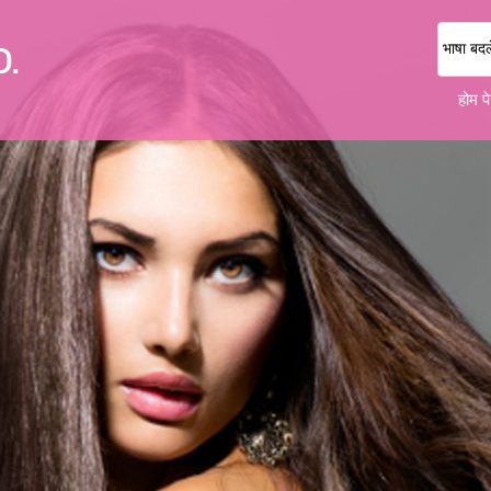
भाषा बदले
होम प