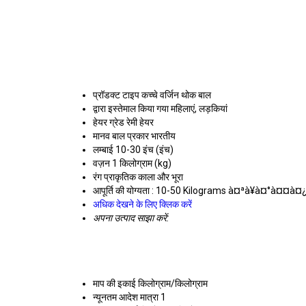
प्रॉडक्ट टाइप
कच्चे वर्जिन थोक बाल
द्वारा इस्तेमाल किया गया
महिलाएं, लड़कियां
हेयर ग्रेड
रेमी हेयर
मानव बाल प्रकार
भारतीय
लम्बाई
10-30 इंच (इंच)
वज़न
1 किलोग्राम (kg)
रंग
प्राकृतिक काला और भूरा
आपूर्ति की योग्यता :
10-50 Kilograms à¤ªà¥à¤°à¤¤à¤
अधिक देखने के लिए क्लिक करें
अपना उत्पाद साझा करें:
माप की इकाई
किलोग्राम/किलोग्राम
न्यूनतम आदेश मात्रा
1