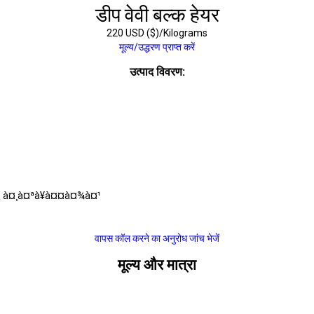
डीप वेवी बल्क हेयर
220 USD ($)/Kilograms
मूल्य/उद्धरण प्राप्त करें
उत्पाद विवरण:
¿ à¤¸à¤ªà¥à¤¤à¤¾à¤¹
वापस कॉल करने का अनुरोध
जांच भेजें
मूल्य और मात्रा